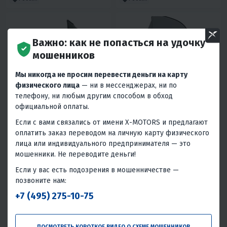
Важно: как не попасться на удочку
мошенников
Мы никогда не просим перевести деньги на карту
физического лица
— ни в мессенджерах, ни по
телефону, ни любым другим способом в обход
4.2
0
4.4
0
официальной оплаты.
СТЕКЛО ВЕТРОВОЕ ДЛЯ
СТЕКЛО ВЕТРОВОЕ ДЛЯ
СНЕГОХОДА POLARIS RUSH
СНЕГОХОДА POLARIS WIDETRAK
Если с вами связались от имени X-MOTORS и предлагают
2011-ТОНИРОВАННОЕ
(ВЫСОТА 53СМ, ТОЛЩИНА 2ММ,
1 690 ₽
3 700 ₽
3 520 ₽
-52%
(ЧЕРНЫЙ)
МПК)
оплатить заказ переводом на личную карту физического
лица или индивидуального предпринимателя — это
80 ₽
70 ₽
170 ₽
160 ₽
мошенники. Не переводите деньги!
В 1 КЛИК
В 1 КЛИК
Если у вас есть подозрения в мошенничестве —
позвоните нам:
Россия
Россия
+7 (495) 275-10-75
ПОСМОТРЕТЬ КОРОТКОЕ ВИДЕО О СХЕМЕ МОШЕННИКОВ