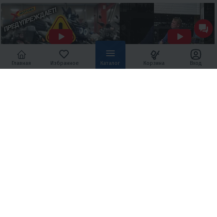
Главная
Избранное
Каталог
Корзина
Вход
Внимание МОШЕННИКИ, X-
Сориентировался 😅
MOTORS предупреждает!
7 августа 2026
962
Новая схема мошенничества.
10 января 2025
34132
АКЦИИ НА МОТОТЕХНИКУ
Все