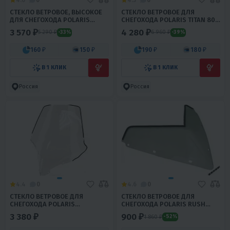
СТЕКЛО ВЕТРОВОЕ, ВЫСОКОЕ
СТЕКЛО ВЕТРОВОЕ ДЛЯ
ДЛЯ СНЕГОХОДА POLARIS
СНЕГОХОДА POLARIS TITAN 800
WIDETRAK POLARIS WIDETRAK
ADVENTURE
3 570 ₽
4 280 ₽
5 290 ₽
6 960 ₽
-33%
-39%
LX. УВЕ
160 ₽
150 ₽
190 ₽
180 ₽
В 1 КЛИК
В 1 КЛИК
Россия
Россия
4.4
0
4.6
0
СТЕКЛО ВЕТРОВОЕ ДЛЯ
СТЕКЛО ВЕТРОВОЕ ДЛЯ
СНЕГОХОДА POLARIS
СНЕГОХОДА POLARIS RUSH
УВЕЛИЧЕННОЕ
2011- (ВЫСОТА 18СМ,
3 380 ₽
900 ₽
1 860 ₽
-52%
ТОЛЩИНА 2ММ, ПЭТГ)