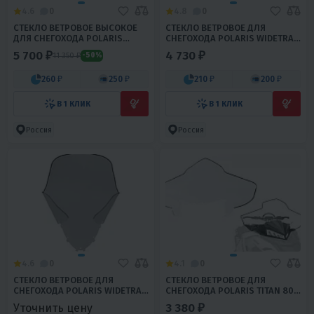
4.6
0
4.8
0
СТЕКЛО ВЕТРОВОЕ ВЫСОКОЕ
СТЕКЛО ВЕТРОВОЕ ДЛЯ
ДЛЯ СНЕГОХОДА POLARIS
СНЕГОХОДА POLARIS WIDETRAK
WIDETRAK (ВЫСОТА 68СМ,
LX (ВЫСОТА 74СМ, ТОЛЩИНА
5 700 ₽
4 730 ₽
11 350 ₽
-50%
ТОЛЩИНА 2ММ, МПК)
3ММ, МПК)
260 ₽
250 ₽
210 ₽
200 ₽
В 1 КЛИК
В 1 КЛИК
Россия
Россия
4.6
0
4.1
0
СТЕКЛО ВЕТРОВОЕ ДЛЯ
СТЕКЛО ВЕТРОВОЕ ДЛЯ
СНЕГОХОДА POLARIS WIDETRAK
СНЕГОХОДА POLARIS TITAN 800
ВЫСОТА 680 ММ , ШИРИНА 2
ADVENTURE
3 380 ₽
Уточнить цену
ММ