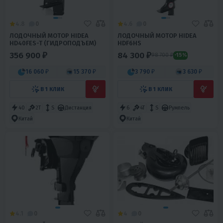
4.8
0
4.6
0
ЛОДОЧНЫЙ МОТОР HIDEA
ЛОДОЧНЫЙ МОТОР HIDEA
HD40FES-T (ГИДРОПОДЪЕМ)
HDF6HS
356 900 ₽
84 300 ₽
98 700 ₽
-15%
16 060 ₽
15 370 ₽
3 790 ₽
3 630 ₽
В 1 КЛИК
В 1 КЛИК
40
2T
S
Дистанция
6
4T
S
Румпель
Китай
Китай
4.1
0
4
0