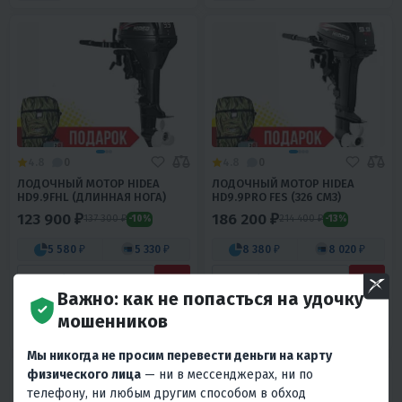
4.8
0
4.8
0
ЛОДОЧНЫЙ МОТОР HIDEA
ЛОДОЧНЫЙ МОТОР HIDEA
HD9.9FHL (ДЛИННАЯ НОГА)
HD9.9PRO FES (326 СМ3)
123 900 ₽
186 200 ₽
137 300 ₽
214 400 ₽
-10%
-13%
5 580 ₽
5 330 ₽
8 380 ₽
8 020 ₽
В 1 КЛИК
В 1 КЛИК
Важно: как не попасться на удочку
9.9
2T
L
Румпель
20
2T
S
Дистанция
мошенников
Китай
Китай
Мы никогда не просим перевести деньги на карту
физического лица
— ни в мессенджерах, ни по
телефону, ни любым другим способом в обход