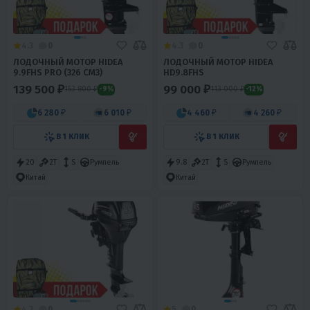
4.3
0
4.3
0
ЛОДОЧНЫЙ МОТОР HIDEA
ЛОДОЧНЫЙ МОТОР HIDEA
9.9FHS PRO (326 СМ3)
HD9.8FHS
139 500 ₽
99 000 ₽
153 800 ₽
113 000 ₽
-9%
-12%
6 280 ₽
6 010 ₽
4 460 ₽
4 260 ₽
В 1 КЛИК
В 1 КЛИК
20
2T
S
Румпель
9.8
2T
S
Румпель
Китай
Китай
4.3
0
5
0