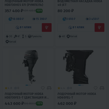
ЛОДОЧНЫЙ МОТОР HIDEA
ВОДОМЁТНАЯ НАСАДКА HIDEA
HDEF30HES EFI (РУМПЕЛЬ)
40 JET
357 400 ₽
80 200 ₽
409 400 ₽
-13%
16 080 ₽
15 390 ₽
3 610 ₽
3 450 ₽
В 1 КЛИК
В 1 КЛИК
30
4T
S
Румпель
40
Китай
Китай
4.8
0
4.4
0
ЛОДОЧНЫЙ МОТОР HIDEA
ЛОДОЧНЫЙ МОТОР HIDEA
HDEF30FES-T (ДИСТАНЦИЯ И
HD60FEL-T
ГИДРОПОДЪЕМ)
443 600 ₽
462 000 ₽
506 800 ₽
-12%