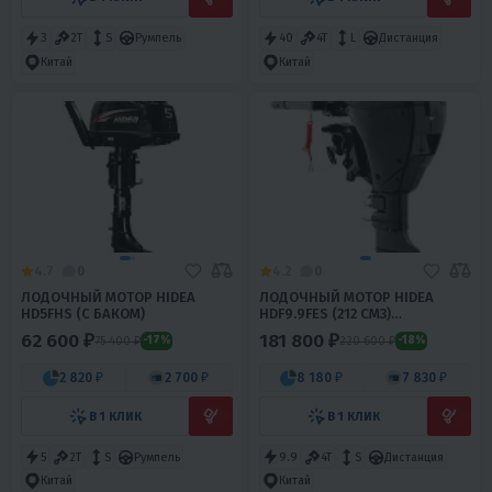
3
2T
S
Румпель
40
4T
L
Дистанция
Китай
Китай
4.7
0
4.2
0
ЛОДОЧНЫЙ МОТОР HIDEA
ЛОДОЧНЫЙ МОТОР HIDEA
HD5FHS (С БАКОМ)
HDF9.9FES (212 СМ3)
(ДИСТАНЦИЯ)
62 600 ₽
181 800 ₽
75 400 ₽
220 600 ₽
-17%
-18%
2 820 ₽
2 700 ₽
8 180 ₽
7 830 ₽
В 1 КЛИК
В 1 КЛИК
5
2T
S
Румпель
9.9
4T
S
Дистанция
Китай
Китай