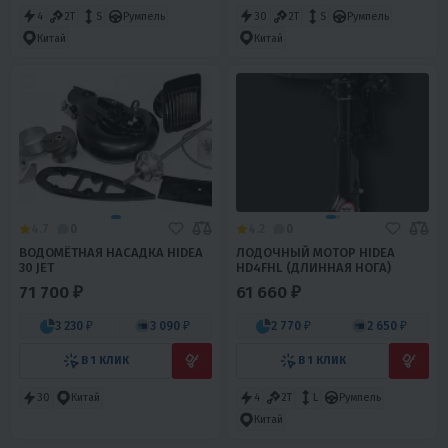
4
2T
S
Румпель
30
2T
S
Румпель
Китай
Китай
4.7
0
4.2
0
ВОДОМЁТНАЯ НАСАДКА HIDEA
ЛОДОЧНЫЙ МОТОР HIDEA
30 JET
HD4FHL (ДЛИННАЯ НОГА)
71 700 ₽
61 660 ₽
3 230 ₽
3 090 ₽
2 770 ₽
2 650 ₽
В 1 КЛИК
В 1 КЛИК
30
Китай
4
2T
L
Румпель
Китай