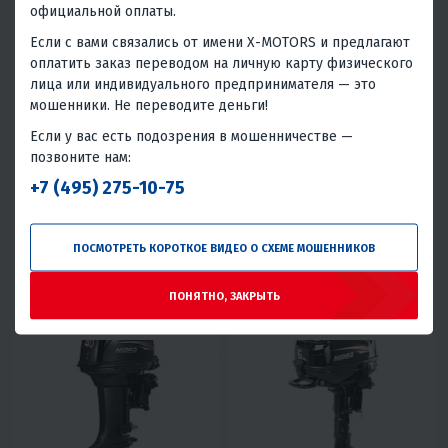
официальной оплаты.
Если с вами связались от имени X-MOTORS и предлагают
оплатить заказ переводом на личную карту физического
лица или индивидуального предпринимателя — это
мошенники. Не переводите деньги!
4.4
0
4.5
0
Если у вас есть подозрения в мошенничестве —
ЛОДОЧНЫЙ МОТОР HIDEA
ЛОДОЧНЫЙ МОТОР HIDEA
HDF5HS (С БАКОМ)
HDF5HL (С БАКОМ) (ДЛИННАЯ
позвоните нам:
НОГА)
59 500 ₽
73 500 ₽
75 400 ₽
77 400 ₽
-21%
-5%
+7 (495) 275-10-75
2 680 ₽
2 560 ₽
3 310 ₽
3 160 ₽
В 1 КЛИК
В 1 КЛИК
ПОСМОТРЕТЬ КОРОТКОЕ ВИДЕО О СХЕМЕ МОШЕННИКОВ
5
4T
S
Румпель
5
4T
L
Румпель
ПОНЯТНО, ЗАКРЫТЬ
Китай
Китай