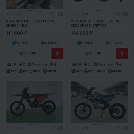
4.3
0
4.9
0
ПИТБАЙК FIDELIS ET FORTIS
МОТОЦИКЛ FIDELIS LEGEND
SE150E PRO
CB300F (ZS175FMM)
111 600 ₽
141 000 ₽
5 020 ₽
4 810 ₽
6 350 ₽
6 070 ₽
В 1 КЛИК
В 1 КЛИК
150
15
Механика
4T
298
25
Механика
4T
Нет
Воздушное
Китай
Нет
Воздушное
Китай
4.9
0
4.9
0