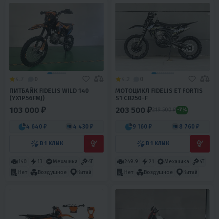
4.7
0
4.2
0
ПИТБАЙК FIDELIS WILD 140
МОТОЦИКЛ FIDELIS ET FORTIS
(YX1P56FMJ)
S1 CB250-F
103 000 ₽
203 500 ₽
219 500 ₽
-7%
4 640 ₽
4 430 ₽
9 160 ₽
8 760 ₽
В 1 КЛИК
В 1 КЛИК
140
13
Механика
4T
249.9
21
Механика
4T
Нет
Воздушное
Китай
Нет
Воздушное
Китай