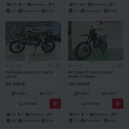
298
27
Механика
4T
125
9
Механика
4T
Нет
Воздушное
Китай
Нет
Воздушное
Китай
4.2
0
4
0
ПИТБАЙК FIDELIS ET FORTIS
МОТОЦИКЛ FIDELIS SPORT
SE125E
PR300 (175FMN)
96 000 ₽
147 000 ₽
4 320 ₽
4 130 ₽
6 620 ₽
6 330 ₽
В 1 КЛИК
В 1 КЛИК
125
9
Механика
4T
298
27
Механика
4T
Нет
Воздушное
Китай
Нет
Воздушное
Китай