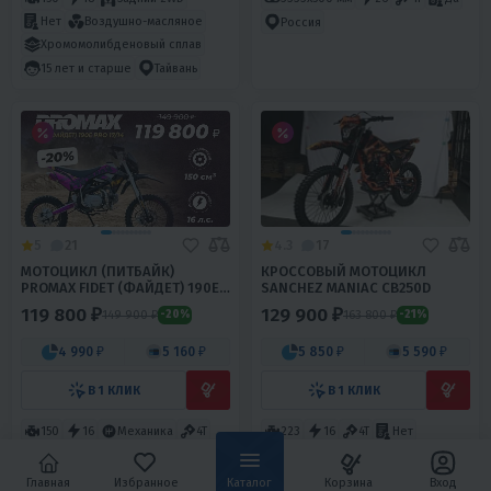
Нет
Воздушно-масляное
Россия
Хромомолибденовый сплав
15 лет и старше
Тайвань
5
21
4.3
17
МОТОЦИКЛ (ПИТБАЙК)
КРОССОВЫЙ МОТОЦИКЛ
PROMAX FIDET (ФАЙДЕТ) 190E
SANCHEZ MANIAC CB250D
PRO 17/14
119 800 ₽
129 900 ₽
149 900 ₽
163 800 ₽
-20%
-21%
4 990 ₽
5 160 ₽
5 850 ₽
5 590 ₽
В 1 КЛИК
В 1 КЛИК
150
16
Механика
4T
223
16
4T
Нет
Воздушное
Нет
Воздушное
Тайвань
Хромомолибденовый сплав
Главная
Избранное
Каталог
Корзина
Вход