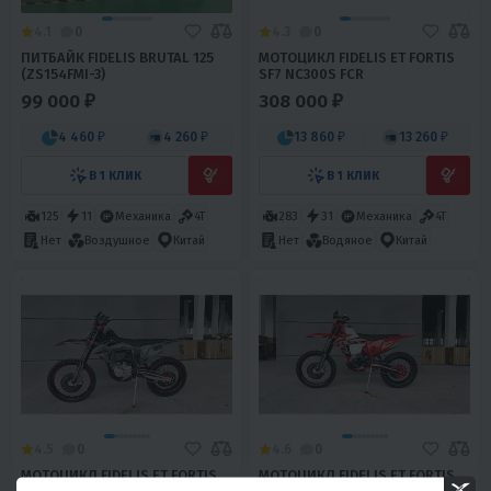
4.1
0
4.3
0
ПИТБАЙК FIDELIS BRUTAL 125
МОТОЦИКЛ FIDELIS ET FORTIS
(ZS154FMI-3)
SF7 NC300S FCR
99 000 ₽
308 000 ₽
4 460 ₽
4 260 ₽
13 860 ₽
13 260 ₽
В 1 КЛИК
В 1 КЛИК
125
11
Механика
4T
283
31
Механика
4T
Нет
Воздушное
Китай
Нет
Водяное
Китай
4.5
0
4.6
0
МОТОЦИКЛ FIDELIS ET FORTIS
МОТОЦИКЛ FIDELIS ET FORTIS