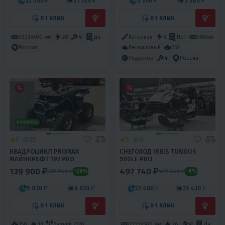
22 500 ₽
21 520 ₽
5 200 ₽
5 380 ₽
В 1 КЛИК
В 1 КЛИК
3333х500 мм
28
4T
Да
Катковая
8
Нет
380мм
Бензиновый
252
Россия
Редуктор
4T
Россия
НОВИНКА
5
25
5
0
КВАДРОЦИКЛ PROMAX
СНЕГОХОД IRBIS TUNGUS
МАЙНКРАФТ 192 PRO
500LE PRO
139 900 ₽
497 740 ₽
189 900 ₽
499 000 ₽
-26%
-0%
5 830 ₽
6 020 ₽
22 400 ₽
21 430 ₽
В 1 КЛИК
В 1 КЛИК
150
18
Задний 2WD
3333х500 мм
26
4T
Да