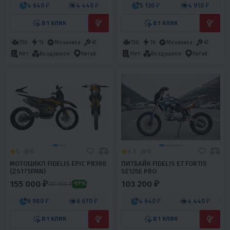
4 640 ₽
4 440 ₽
5 130 ₽
4 910 ₽
В 1 КЛИК
В 1 КЛИК
150
15
Механика
4T
150
16
Механика
4T
Нет
Воздушное
Китай
Нет
Воздушное
Китай
5
0
4.5
0
МОТОЦИКЛ FIDELIS EPIC PR300
ПИТБАЙК FIDELIS ET FORTIS
(ZS175FMN)
SE125E PRO
155 000 ₽
103 200 ₽
187 500 ₽
-17%
6 980 ₽
6 670 ₽
4 640 ₽
4 440 ₽
В 1 КЛИК
В 1 КЛИК