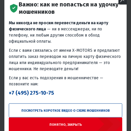
S3 CB250-F
S6 CBS300
Важно: как не попасться на удочку
206 000 ₽
247 000 ₽
мошенников
9 270 ₽
8 870 ₽
11 120 ₽
10 630 ₽
Мы никогда не просим перевести деньги на карту
В 1 КЛИК
В 1 КЛИК
физического лица
— ни в мессенджерах, ни по
телефону, ни любым другим способом в обход
249.9
21
Механика
4T
279
25.9
Механика
4T
официальной оплаты.
Нет
Воздушное
Китай
Нет
Водяное
Китай
Если с вами связались от имени X-MOTORS и предлагают
оплатить заказ переводом на личную карту физического
лица или индивидуального предпринимателя — это
мошенники. Не переводите деньги!
Если у вас есть подозрения в мошенничестве —
позвоните нам:
+7 (495) 275-10-75
4.5
0
4.4
0
МОТОЦИКЛ FIDELIS ET FORTIS
МОТОЦИКЛ FIDELIS ET FORTIS
ПОСМОТРЕТЬ КОРОТКОЕ ВИДЕО О СХЕМЕ МОШЕННИКОВ
SF8 NC300S FCR/NTS
S5 CBS300
318 000 ₽
236 000 ₽
327 000 ₽
247 000 ₽
-3%
-4%
ПОНЯТНО, ЗАКРЫТЬ
14 310 ₽
13 690 ₽
10 620 ₽
10 160 ₽