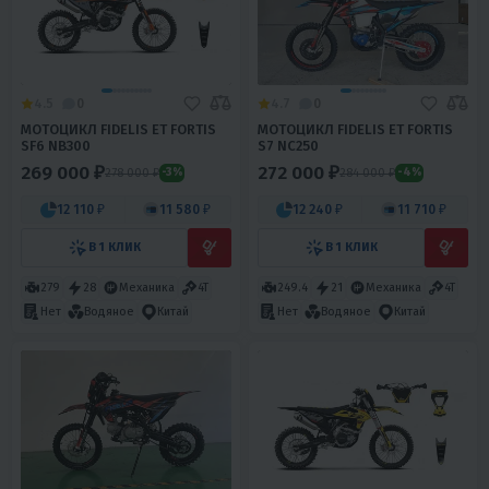
4.5
0
4.7
0
МОТОЦИКЛ FIDELIS ET FORTIS
МОТОЦИКЛ FIDELIS ET FORTIS
SF6 NB300
S7 NC250
269 000 ₽
272 000 ₽
278 000 ₽
284 000 ₽
-3%
-4%
12 110 ₽
11 580 ₽
12 240 ₽
11 710 ₽
В 1 КЛИК
В 1 КЛИК
279
28
Механика
4T
249.4
21
Механика
4T
Нет
Водяное
Китай
Нет
Водяное
Китай