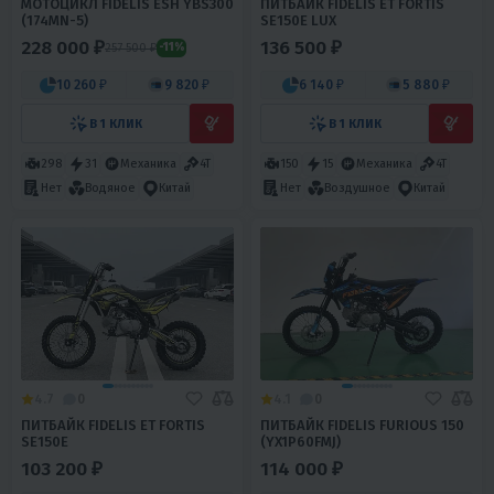
МОТОЦИКЛ FIDELIS ESH YBS300
ПИТБАЙК FIDELIS ET FORTIS
(174MN-5)
SE150E LUX
228 000 ₽
136 500 ₽
257 500 ₽
-11%
10 260 ₽
9 820 ₽
6 140 ₽
5 880 ₽
В 1 КЛИК
В 1 КЛИК
298
31
Механика
4T
150
15
Механика
4T
Нет
Водяное
Китай
Нет
Воздушное
Китай
4.7
0
4.1
0
ПИТБАЙК FIDELIS ET FORTIS
ПИТБАЙК FIDELIS FURIOUS 150
SE150E
(YX1P60FMJ)
103 200 ₽
114 000 ₽