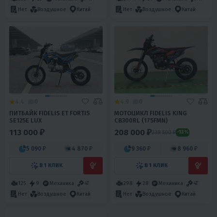
Нет
Воздушное
Китай
Нет
Воздушное
Китай
4.4
0
4.9
0
ПИТБАЙК FIDELIS ET FORTIS
МОТОЦИКЛ FIDELIS KING
SE125E LUX
CB300RL (175FMN)
113 000 ₽
208 000 ₽
239 500 ₽
-13%
5 090 ₽
4 870 ₽
9 360 ₽
8 960 ₽
В 1 КЛИК
В 1 КЛИК
125
9
Механика
4T
298
28
Механика
4T
Нет
Воздушное
Китай
Нет
Воздушное
Китай