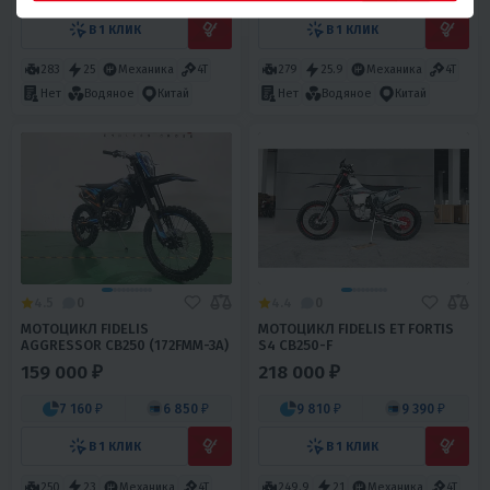
В 1 КЛИК
В 1 КЛИК
283
25
Механика
4T
279
25.9
Механика
4T
Нет
Водяное
Китай
Нет
Водяное
Китай
4.5
0
4.4
0
МОТОЦИКЛ FIDELIS
МОТОЦИКЛ FIDELIS ET FORTIS
AGGRESSOR CB250 (172FMM-3A)
S4 CB250-F
159 000 ₽
218 000 ₽
7 160 ₽
6 850 ₽
9 810 ₽
9 390 ₽
В 1 КЛИК
В 1 КЛИК
250
23
Механика
4T
249.9
21
Механика
4T