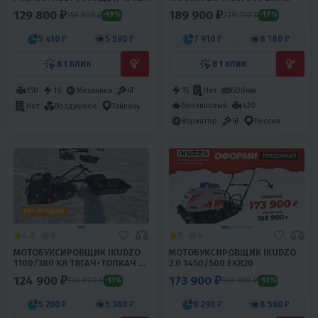
MAX PRO LUX 19/16
129 800 ₽
189 900 ₽
159 800 ₽
229 790 ₽
-19%
-17%
5 410 ₽
5 590 ₽
7 910 ₽
8 180 ₽
В 1 КЛИК
В 1 КЛИК
150
18
Механика
4T
15
Нет
500мм
Бензиновый
420
Нет
Воздушное
Тайвань
Вариатор
4T
Россия
ХИТ ПРОДАЖ
4.8
0
5
4
МОТОБУКСИРОВЩИК IKUDZO
МОТОБУКСИРОВЩИК IKUDZO
1100/380 К8 ТЯГАЧ-ТОЛКАЧ C
2.0 1450/500 EKR20
САНЯМИ
124 900 ₽
173 900 ₽
139 900 ₽
198 900 ₽
-11%
-13%
5 200 ₽
5 380 ₽
8 290 ₽
8 560 ₽