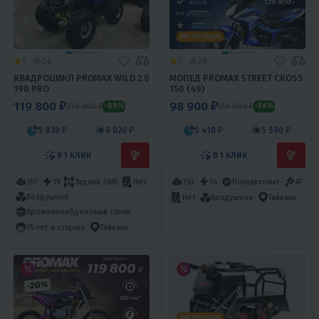
ХИТ ПРОДАЖ
5
24
5
26
КВАДРОЦИКЛ PROMAX WILD 2.0
МОПЕД PROMAX STREET CROSS
190 PRO
150 (49)
119 800 ₽
98 900 ₽
239 800 ₽
159 900 ₽
-50%
-38%
5 830 ₽
6 020 ₽
5 410 ₽
5 590 ₽
В 1 КЛИК
В 1 КЛИК
187
15
Задний 2WD
Нет
150
14
Полуавтомат
4T
Воздушное
Нет
Воздушное
Тайвань
Хромомолибденовый сплав
15 лет и старше
Тайвань
ХИТ ПРОДАЖ