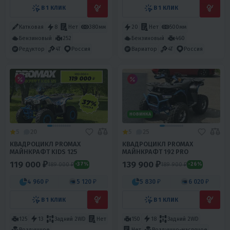
В 1 КЛИК
В 1 КЛИК
Катковая
8
Нет
380мм
20
Нет
500мм
Бензиновый
252
Бензиновый
460
Редуктор
4T
Россия
Вариатор
4T
Россия
НОВИНКА
5
20
5
25
КВАДРОЦИКЛ PROMAX
КВАДРОЦИКЛ PROMAX
МАЙНКРАФТ KIDS 125
МАЙНКРАФТ 192 PRO
119 000 ₽
139 900 ₽
189 000 ₽
189 900 ₽
-37%
-26%
4 960 ₽
5 120 ₽
5 830 ₽
6 020 ₽
В 1 КЛИК
В 1 КЛИК
125
13
Задний 2WD
Нет
150
18
Задний 2WD
Воздушное
Нет
Воздушно-масляное