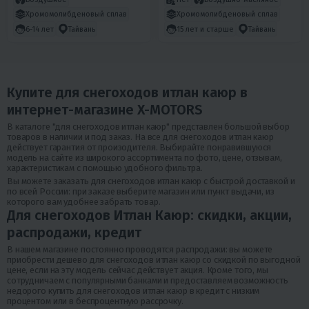
Хромомолибденовый сплав
Хромомолибденовый сплав
6-14 лет
Тайвань
15 лет и старше
Тайвань
Купите для снегоходов итлан каюр в
интернет-магазине X-MOTORS
В каталоге "для снегоходов итлан каюр" представлен большой выбор
товаров в наличии и под заказ. На все для снегоходов итлан каюр
действует гарантия от произодителя. Выбирайте понравившуюся
модель на сайте из широкого ассортимента по фото, цене, отзывам,
характеристикам с помощью удобного фильтра.
Вы можете заказать для снегоходов итлан каюр с быстрой доставкой и
по всей России: при заказе выберите магазин или пункт выдачи, из
которого вам удобнее забрать товар.
Для снегоходов Итлан Каюр: скидки, акции,
распродажи, кредит
В нашем магазине постоянно проводятся распродажи: вы можете
приобрести дешево для снегоходов итлан каюр со скидкой по выгодной
цене, если на эту модель сейчас действует акция. Кроме того, мы
сотрудничаем с популярными банками и предоставляем возможность
недорого купить для снегоходов итлан каюр в кредит с низким
процентом или в беспроцентную рассрочку.