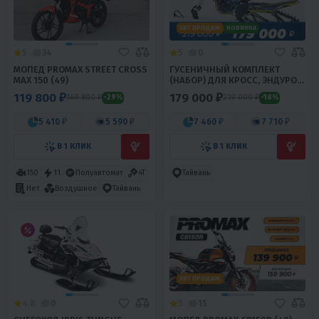
ХИТ ПРОДАЖ
НОВИНКА
5
34
5
0
МОПЕД PROMAX STREET CROSS
ГУСЕНИЧНЫЙ КОМПЛЕКТ
MAX 150 (49)
(НАБОР) ДЛЯ КРОСС, ЭНДУРО
МОТОЦИКЛОВ PROMAX ALIEN
119 800 ₽
179 000 ₽
169 800 ₽
219 000 ₽
-29%
-18%
5 410 ₽
5 590 ₽
7 460 ₽
7 710 ₽
В 1 КЛИК
В 1 КЛИК
150
11
Полуавтомат
4T
Тайвань
Нет
Воздушное
Тайвань
ХИТ ПРОДАЖ
4.8
0
5
15