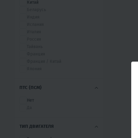
Китай
AJ1
Беларусь
AJERRA
Индия
AMAN
Испания
APOLLO
Италия
ARIIC
Россия
ASIAN
Тайвань
BAIGE
Франция
BAJAJ
Франция / Китай
BAMX
Япония
BC
BENDA
ПТС (ПСМ)
BENELLI
BESUDA
Нет
BETA
Да
BHJ
BIZON
BNK
ТИП ДВИГАТЕЛЯ
BRZ