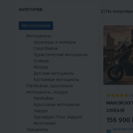
КАТЕГОРИИ
По популяр
Мототехника
Мотоциклы
Круизеры и чопперы
Спортбайки
Туристические мотоциклы
Нэйкед
Мотард
Детские мотоциклы
Кастомные мотоциклы
Питбайки, кроссовые
мотоциклы, эндуро
5
Питбайки
МАКСИСКУТ
Кроссовые мотоциклы
200(49)
Эндуро
Турэндуро (Tour Эндуро)
156 900 
Мототриал
Трициклы
Гарантия л