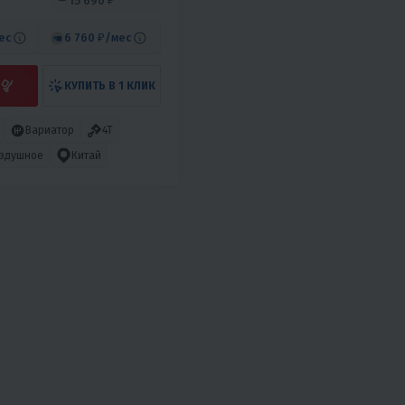
15 690 ₽
ес
6 760 ₽
/мес
КУПИТЬ В 1 КЛИК
Вариатор
4T
здушное
Китай