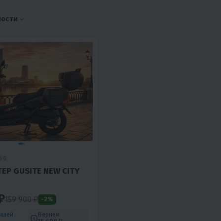
ности
0
ЕР GUSITE NEW CITY
₽
159 900 ₽
-2%
учшей
Вернём