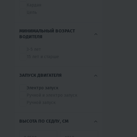
Кардан
JONWAY
Цепь
K2R
KEWS
KOSHINE
МИНИМАЛЬНЫЙ ВОЗРАСТ
ВОДИТЕЛЯ
KTAMOTO
KTR
3-5 лет
KTWei
15 лет и старше
KUGOO
LEOPARD
LIFAN
ЗАПУСК ДВИГАТЕЛЯ
LINHAI-YAMAHA
LONCIN
Электро запуск
MGMOTO
Ручной и электро запуск
MINIPRO
Ручной запуск
MINSK
MIVIMOTO
ВЫСОТА ПО СЕДЛУ, СМ
MMZ
MOTAX