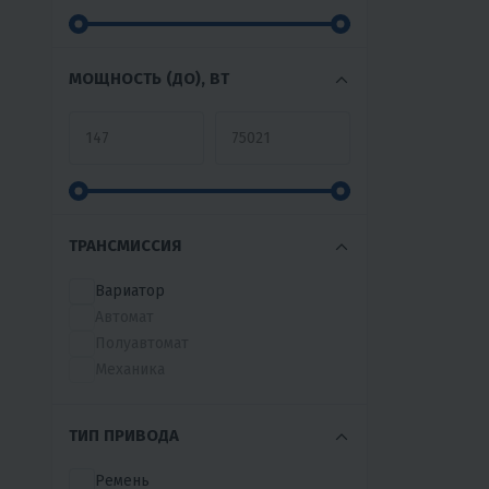
GORIZONT
GRIZZLY
GS MOTORS
МОЩНОСТЬ (ДО), ВТ
GTO SHORT
GUSITE
HAMMER
HASKY
HENGJIAN
HONDA
ТРАНСМИССИЯ
HUNTER
HYOSUNG
Вариатор
IRIDE
Автомат
JEBE
Полуавтомат
JIALING
Механика
JILANG
JIN XIN
ТИП ПРИВОДА
JINABO
JM
Ремень
JMC