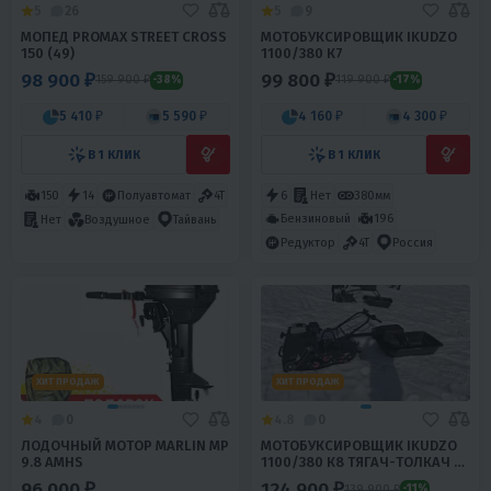
5
26
5
9
МОПЕД PROMAX STREET CROSS
МОТОБУКСИРОВЩИК IKUDZO
150 (49)
1100/380 К7
98 900 ₽
99 800 ₽
159 900 ₽
119 900 ₽
-38%
-17%
5 410 ₽
5 590 ₽
4 160 ₽
4 300 ₽
В 1 КЛИК
В 1 КЛИК
150
14
Полуавтомат
4T
6
Нет
380мм
Бензиновый
196
Нет
Воздушное
Тайвань
Редуктор
4T
Россия
ХИТ ПРОДАЖ
ХИТ ПРОДАЖ
4
0
4.8
0
ЛОДОЧНЫЙ МОТОР MARLIN MP
МОТОБУКСИРОВЩИК IKUDZO
9.8 AMHS
1100/380 К8 ТЯГАЧ-ТОЛКАЧ C
САНЯМИ
96 000 ₽
124 900 ₽
139 900 ₽
-11%