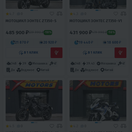
4.7
0
4.3
0
МОТОЦИКЛ ЗОНТЕС ZT350-S
МОТОЦИКЛ ЗОНТЕС ZT350-V1
485 900 ₽
431 900 ₽
539 990 ₽
479 990 ₽
-10%
-10%
21 870 ₽
20 920 ₽
19 440 ₽
18 600 ₽
В 1 КЛИК
В 1 КЛИК
348
39
Механика
4T
348
39.43
Механика
4T
Да
Водяное
Китай
Да
Водяное
Китай
4.5
0
4.2
0