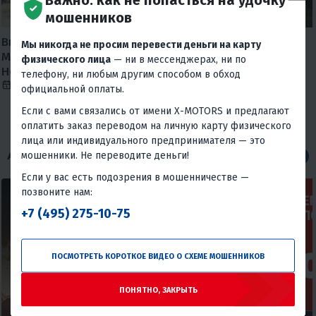
мошенников
Внимание МОШЕННИКИ, X-
Сориентировался 😅
Мы никогда не просим перевести деньги на карту
MOTORS предупреждает!
7 августа 2026
828
физического лица
— ни в мессенджерах, ни по
Новая схема мошенничества.
телефону, ни любым другим способом в обход
10 января 2025
34088
официальной оплаты.
Если с вами связались от имени X-MOTORS и предлагают
оплатить заказ переводом на личную карту физического
лица или индивидуального предпринимателя — это
мошенники. Не переводите деньги!
АКЦИИ НА МОТОТЕХНИКУ
Все
Если у вас есть подозрения в мошенничестве —
позвоните нам:
+7 (495) 275-10-75
ПОСМОТРЕТЬ КОРОТКОЕ ВИДЕО О СХЕМЕ МОШЕННИКОВ
ПОНЯТНО, ЗАКРЫТЬ