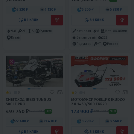
4 320 ₽
4 130 ₽
5 200 ₽
5 380 ₽
В 1 КЛИК
В 1 КЛИК
9.8
2T
S
Румпель
Катковая
8
Нет
380мм
Бензиновый
252
Китай
Редуктор
4T
Россия
5
0
5
4
СНЕГОХОД IRBIS TUNGUS
МОТОБУКСИРОВЩИК IKUDZO
500LE PRO
2.0 1450/500 EKR20
497 740 ₽
173 900 ₽
499 000 ₽
198 900 ₽
-0%
-13%
22 400 ₽
21 430 ₽
8 290 ₽
8 560 ₽
В 1 КЛИК
В 1 КЛИК