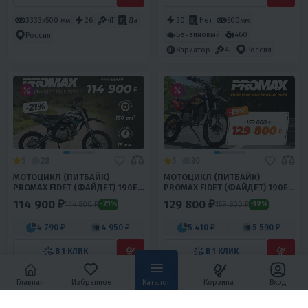
3333х500 мм
26
4T
Да
20
Нет
500мм
Бензиновый
460
Россия
Вариатор
4T
Россия
5
28
5
30
МОТОЦИКЛ (ПИТБАЙК)
МОТОЦИКЛ (ПИТБАЙК)
PROMAX FIDET (ФАЙДЕТ) 190E
PROMAX FIDET (ФАЙДЕТ) 190E
17/14
MAX PRO LUX 19/16
114 900 ₽
129 800 ₽
144 800 ₽
159 800 ₽
-21%
-19%
4 790 ₽
4 950 ₽
5 410 ₽
5 590 ₽
В 1 КЛИК
В 1 КЛИК
150
16
Механика
4T
150
18
Механика
4T
Главная
Избранное
Каталог
Корзина
Вход
Нет
Воздушное
Тайвань
Нет
Воздушное
Тайвань