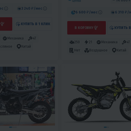
14 660 ₽
цены
ес
3 240 ₽
/мес
6 600 ₽
/мес
6 310 ₽
/
КУПИТЬ В 1 КЛИК
В КОРЗИНУ
КУПИТЬ В
Механика
4T
250
21
Механика
4T
сляное
Китай
Нет
Воздушное
Китай