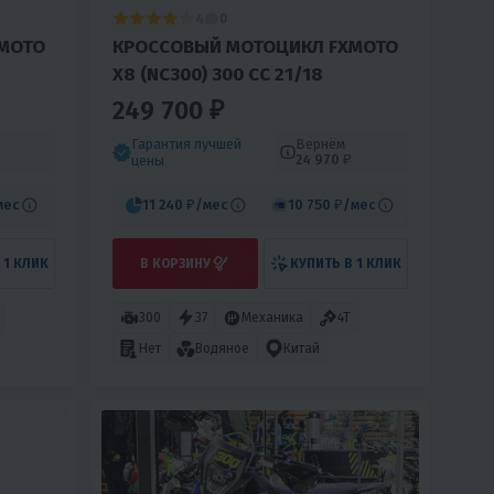
4
0
MOTO
КРОССОВЫЙ МОТОЦИКЛ FXMOTO
X8 (NC300) 300 CC 21/18
249 700 ₽
Гарантия лучшей
Вернём
24 970 ₽
цены
мес
11 240 ₽
/мес
10 750 ₽
/мес
 1 КЛИК
В КОРЗИНУ
КУПИТЬ В 1 КЛИК
300
37
Механика
4T
Нет
Водяное
Китай