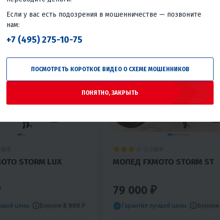
Нет
Водяное
Китай
Если у вас есть подозрения в мошенничестве — позвоните
нам:
+7 (495) 275-10-75
ПОСМОТРЕТЬ КОРОТКОЕ ВИДЕО О СХЕМЕ МОШЕННИКОВ
ПОНЯТНО, ЗАКРЫТЬ
3
0
0
OTO STORM LUX
МОПЕД FXMOTO STORM ST
₽
79 000 ₽
Вернём
8 900 ₽
Вернё
учшей цены
Гарантия лучшей цены