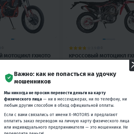
3.9
0
0
Й МОТОЦИКЛ FXMOTO
КРОССОВЫЙ МОТОЦИКЛ FX
) 300 CC 21/18
RAPTOR (NC300) 21/18
₽
258 600 ₽
Важно: как не попасться на удочку
мошенников
Гарантия лучшей
Вернём
Вернём
21 770 ₽
учшей цены
25 860 ₽
цены
Мы никогда не просим перевести деньги на карту
ес
9 370 ₽
/мес
11 640 ₽
/мес
11 130 ₽
/
физического лица
— ни в мессенджерах, ни по телефону, ни
любым другим способом в обход официальной оплаты.
КУПИТЬ В 1 КЛИК
Если с вами связались от имени X-MOTORS и предлагают
В КОРЗИНУ
КУПИТЬ В
оплатить заказ переводом на личную карту физического лица
Механика
4T
или индивидуального предпринимателя — это мошенники. Не
300
31
Механика
4T
переводите деньги!
дяное
Китай