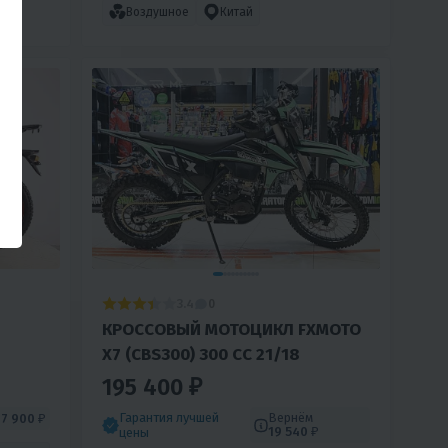
Воздушное
Китай
3.4
0
КРОССОВЫЙ МОТОЦИКЛ FXMOTO
X7 (CBS300) 300 CC 21/18
195 400 ₽
Гарантия лучшей
Вернём
м
7 900 ₽
19 540 ₽
цены