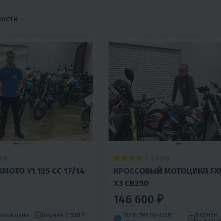
ности
3.6
0
0
MOTO Y1 125 CC 17/14
КРОССОВЫЙ МОТОЦИКЛ FX
X3 CB250
146 600 ₽
Гарантия лучшей
Вернём
Вернём
7 530 ₽
учшей цены