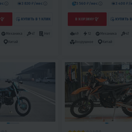
ес
3 830 ₽
/мес
3 560 ₽
/мес
3 400 ₽
/
КУПИТЬ В 1 КЛИК
В КОРЗИНУ
КУПИТЬ В
Механика
4T
Нет
49
12
Механика
4T
Китай
Воздушное
Китай
8
3.9
0
0