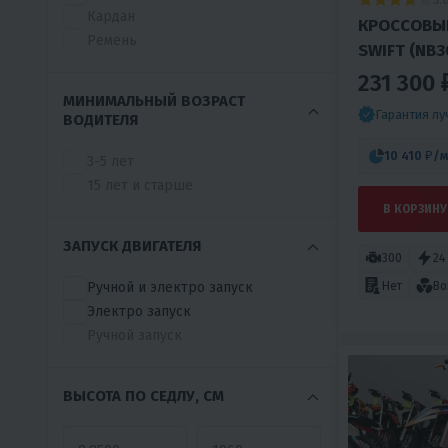
Кардан
КРОССОВЫ
JONWAY
Ремень
K2R
SWIFT (NB3
KEWS
231 300 
KOSHINE
МИНИМАЛЬНЫЙ ВОЗРАСТ
Гарантия л
ВОДИТЕЛЯ
KTAMOTO
KTR
10 410 ₽
/м
3-5 лет
KTWei
15 лет и старше
KUGOO
В КОРЗИНУ
LEOPARD
LIFAN
ЗАПУСК ДВИГАТЕЛЯ
300
24
LINHAI-YAMAHA
Нет
Во
LONCIN
Ручной и электро запуск
MGMOTO
Электро запуск
MINIPRO
Ручной запуск
MINSK
MIVIMOTO
ВЫСОТА ПО СЕДЛУ, СМ
MMZ
MOTAX