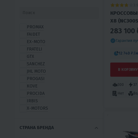
3.
КРОССОВЫ
X8 (NC300S
PROMAX
283 100 
FAIDET
Гарантия л
EX-MOTO
FRATELI
12 740 ₽
/м
GTX
SANCHEZ
В КОРЗИНУ
JHL MOTO
PROGASI
300
37
KOVE
PROCIDA
Нет
Во
IRBIS
X-MOTORS
AVANTIS
GLADIATOR
СТРАНА БРЕНДА
VENTO (VMC)
MOTOLAND