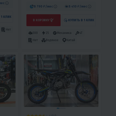
мес
8 790 ₽
/мес
8 410 ₽
/мес
 1 КЛИК
В КОРЗИНУ
КУПИТЬ В 1 КЛИК
Нет
300
25
Механика
4T
Нет
Водяное
Китай
4.6
0