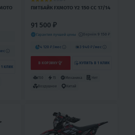
MOTO
ПИТБАЙК FXMOTO Y2 150 CC 17/14
91 500 ₽
Вернём
9 150 ₽
Гарантия лучшей цены
4 120 ₽
/мес
3 940 ₽
/мес
мес
В КОРЗИНУ
КУПИТЬ В 1 КЛИК
 1 КЛИК
150
15
Механика
Нет
Воздушное
Китай