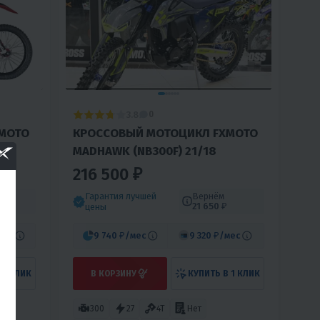
3.8
0
MOTO
КРОССОВЫЙ МОТОЦИКЛ FXMOTO
MADHAWK (NB300F) 21/18
216 500 ₽
Гарантия лучшей
Вернём
21 650 ₽
цены
мес
9 740 ₽
/мес
9 320 ₽
/мес
 1 КЛИК
В КОРЗИНУ
КУПИТЬ В 1 КЛИК
300
27
4T
Нет