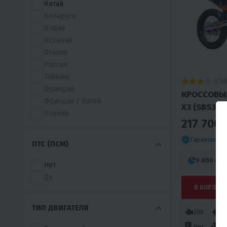
Китай
AJ1
Беларусь
AJERRA
Индия
AMAN
Испания
APOLLO
Италия
ARIIC
Россия
ASIAN
Тайвань
3
BAIGE
Франция
КРОССОВЫ
BAJAJ
Франция / Китай
X3 (SBS300
BAMX
Япония
217 700 
BC
BENDA
Гарантия л
ПТС (ПСМ)
BENELLI
BESUDA
9 800 ₽
/м
Нет
BETA
Да
BHJ
В КОРЗИНУ
BIZON
BNK
ТИП ДВИГАТЕЛЯ
300
25
BRZ
Нет
Во