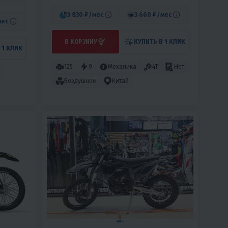
3 830 ₽
/мес
3 660 ₽
/мес
мес
В КОРЗИНУ
КУПИТЬ В 1 КЛИК
 1 КЛИК
125
9
Механика
4T
Нет
Воздушное
Китай