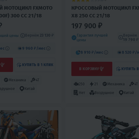
Й МОТОЦИКЛ FXMOTO
КРОССОВЫЙ МОТОЦИКЛ FX
00F) 300 CC 21/18
X8 250 CC 21/18
₽
197 900 ₽
Гарантия лучшей
Вернём
Вернём
23 130 ₽
учшей цены
19 790 ₽
цены
ес
9 960 ₽
/мес
8 910 ₽
/мес
8 520 ₽
/
КУПИТЬ В 1 КЛИК
В КОРЗИНУ
КУПИТЬ В
Механика
4T
250
21
Механика
4T
здушное
Китай
Нет
Воздушное
Китай