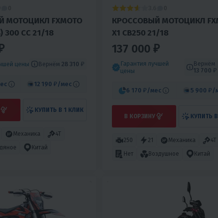
9
3.6
0
0
Й МОТОЦИКЛ FXMOTO
КРОССОВЫЙ МОТОЦИКЛ FX
) 300 CC 21/18
X1 CB250 21/18
₽
137 000 ₽
Гарантия лучшей
Вернём
Вернём
28 310 ₽
учшей цены
13 700 ₽
цены
ес
12 190 ₽
/мес
6 170 ₽
/мес
5 900 ₽
/
КУПИТЬ В 1 КЛИК
В КОРЗИНУ
КУПИТЬ В
Механика
4T
250
21
Механика
4T
дяное
Китай
Нет
Воздушное
Китай