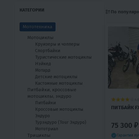
КАТЕГОРИИ
По популяр
Мототехника
Мотоциклы
Круизеры и чопперы
Спортбайки
Туристические мотоциклы
Нэйкед
Мотард
Детские мотоциклы
Кастомные мотоциклы
Питбайки, кроссовые
мотоциклы, эндуро
4
Питбайки
ПИТБАЙК FX
Кроссовые мотоциклы
Эндуро
Турэндуро (Tour Эндуро)
75 300 ₽
Мототриал
Трициклы
Гарантия л