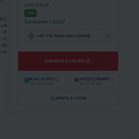
го
499 000 ₽
а,
-0%
ый
Экономия 1 260 ₽
0 мм
26
+49 774
бонусных рублей
4T
Да
сия
ДОБАВИТЬ В КОРЗИНУ
В РАССРОЧКУ
КРЕДИТ/ЛИЗИНГ
22 400 ₽/мес
21 430 ₽/мес
КУПИТЬ В 1 КЛИК