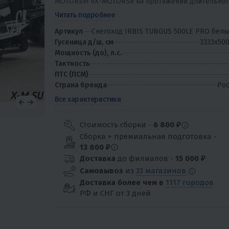
MOTORS»! «X-MOTORS» на протяжении длительно
времени успешно модернизирует технику партнёр
Читать подробнее
делая ее...
Артикул
Снегоход IRBIS TUNGUS 500LE PRO бел
Гусеница д/ш, см
3333х50
Мощность (до), л.с.
Тактность
ПТС (ПСМ)
Страна бренда
Рос
Все характеристики
Стоимость сборки -
6 800 ₽
Сборка + премиальная подготовка -
13 800 ₽
Доставка
до филиалов -
15 000 ₽
Самовывоз
из
33 магазинов
Доставка более чем в
1117 городов
РФ и СНГ от 3 дней