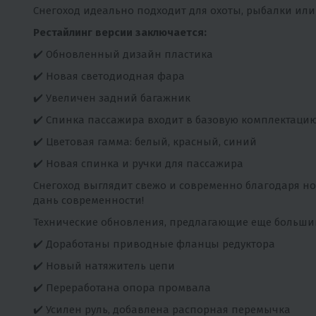
Снегоход идеально подходит для охоты, рыбалки или 
Рестайлинг версии заключается:
✔️ Обновленный дизайн пластика
✔️ Новая светодиодная фара
✔️ Увеличен задний багажник
✔️ Спинка пассажира входит в базовую комплектаци
✔️ Цветовая гамма: белый, красный, синий
✔️ Новая спинка и ручки для пассажира
Снегоход выглядит свежо и современно благодаря но
дань современности!
Технические обновления, предлагающие еще больший
✔️ Доработаны приводные фланцы редуктора
✔️ Новый натяжитель цепи
✔️ Переработана опора промвала
✔️ Усилен руль, добавлена распорная перемычка