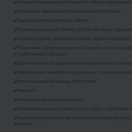
✔️В задней подвеске используется четыре амортизат
✔️Склизы из закаленного алюминиевого сплава
✔️Задние катки диаметром 160 мм
✔️Гусеница шириной 500мм, 3333 мм (66 окон). Произв
✔️Гусеница имеет резиновые цевки, препятствующие
✔️Подножки, увеличенные как по длине, так и по ш
от набегающего воздуха.
✔️Датчик скорости размещен на ведущем валу гусени
✔️Увеличенное комфортное сиденье с подседельным 
✔️Увеличенный багажник, 400*440мм
✔️Фаркоп
✔️Увеличенное ветровое стекло
✔️Оптимизированная рама (сталь 1.5мм + усилители в
✔️Рама пространственная с использованием распорок
изгибам