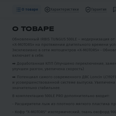
О товаре
Характеристики
Гарантия
О ТОВАРЕ
Обновленный IRBIS TUNGUS 500LE – модернизация от
«X-MOTORS» на протяжении длительного времени усп
Эксклюзивно в сети мотоцентров «X-MOTORS» - Обнов
включает в себя:
➡️ Доработанная КПП (Улучшено переключение, заме
улучшен разгон, увеличена скорость)
➡️ Потенциал самого современного ДВС Loncin LC192
и усовершенствованной системе выпуска. Увеличена м
значительно стабильнее.
В комплектацию 500LE PRO дополнительно входит:
- Расширители лыж из плотного мягкого пластика п
- Кофр "X-MOTORS" изотермический, ткань оксфорд 9