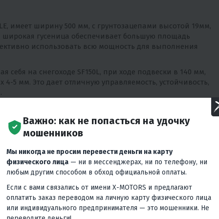
LE, имеет ширину 500 мм, с грунтозацепами высотой 19мм,
 и широкая гусеница обеспечивает большую площадь
фективно использовать всю мощность для выполнения
 себя на снегоходе SF150L, при ходе подвески в 140 мм,
 4-5 мм. Это дает отличную управляемость, устойчивость,
.
тилитарного снегохода – широкая и длинная гусеница,
оз с функцией стояночного тормоза, надежная и простая
Важно: как не попасться на удочку
льным кофром объемом 42 литра, доступная цена.
мошенников
ебя крутую комплектацию опций:
Мы никогда не просим перевести деньги на карту
 охлаждением, объемом 460 куб.см.
физического лица
— ни в мессенджерах, ни по телефону, ни
любым другим способом в обход официальной оплаты.
ль
Если с вами связались от имени X-MOTORS и предлагают
оплатить заказ переводом на личную карту физического лица
или индивидуального предпринимателя — это мошенники. Не
переводите деньги!