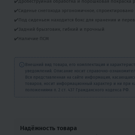
✔️Дробеструйная обработка и порошковая покраска 
✔️Сиденье снегохода эргономичное, спроектировано 
✔️Под сиденьем находится бокс для хранения и пере
✔️Задний брызговик, гибкий и прочный
✔️Наличие ПСМ
Внешний вид товара, его комплектация и характерис
уведомлений. Описание носит справочно-ознакомител
Вся представленная на сайте информация, касающаяся
товаров, носит информационный характер и ни при к
положениями п. 2 ст. 437 Гражданского кодекса РФ.
Надёжность товара