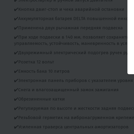
✔️Кнопка двиг-стоп и чека аварийной остановки
✔️Аккумуляторная батарея DELTA повышенной емкост
✔️Применена двух рычажная передняя подвеска
✔️При ходе подвески в 140 мм, позволяет сохранять 
управляемость, устойчивость, маневренность в усло
✔️Двухрежимный электрический подогрев ручек руля 
✔️Розетка 12 вольт
✔️Емкость бака 10 литров
✔️Электронная панель приборов с указателем уровня
✔️Снега и влагозащищенный замок зажигания
✔️Обрезиненные катки
✔️Регулируемая по высоте и жесткости задняя подвес
✔️Резьбовой герметик на вибронагруженном крепеж
✔️Усиленная траверса центральных амортизаторов