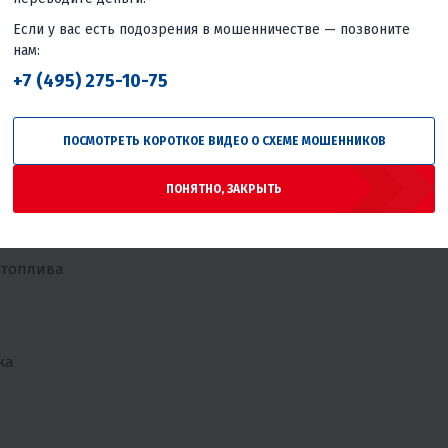
Если у вас есть подозрения в мошенничестве — позвоните
нам:
и
+7 (495) 275-10-75
геометрию колеи лыж в пределах 4-5 мм. Это дает отличную
ПОСМОТРЕТЬ КОРОТКОЕ ВИДЕО О СХЕМЕ МОШЕННИКОВ
виях прохождения неровностей.
и курка газа
ПОНЯТНО, ЗАКРЫТЬ
 топлива
ка
е