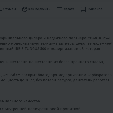
Отзывы
Как получить
Оплата
Полезное
 официального дилера и надежного партнера «X-MOTORS»!
ешно модернизирует технику партнёра, делая ее надёжнее!
ленный IRBIS TUNGUS 500 в модернизации LE, которая
нены шестерни на шестерни из более прочного сплава,
FD, 460куб.см раскрыт благодаря модернизации карбюратора
ощность до 26 лс, без потери ресурса, двигатель работает
ремиального качества
00 с внутренней полиуретановой пропиткой