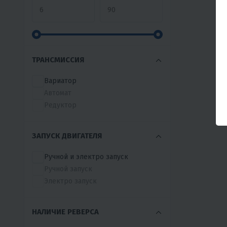
РЫБАК
СеверДрайв
СИЛА
СТЕМ СЕВЕР
ТОФАЛАР
ТРАНСМИССИЯ
УРАГАН
ХОРТОН
Вариатор
ЧИНУК
Автомат
ЩУКАРЬ
Редуктор
ЮКОН
ЗАПУСК ДВИГАТЕЛЯ
Ручной и электро запуск
Ручной запуск
Электро запуск
НАЛИЧИЕ РЕВЕРСА