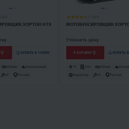
4
4.3
0
0
ИРОВЩИК ХОРТОН HT9
МОТОБУКСИРОВЩИК ХОРТО
ену
Уточнить цену
КУПИТЬ В 1 КЛИК
В КОРЗИНУ
КУПИТЬ В
580мм
Бензиновый
13
Нет
580мм
Бенз
4T
Россия
Вариатор
4T
Россия