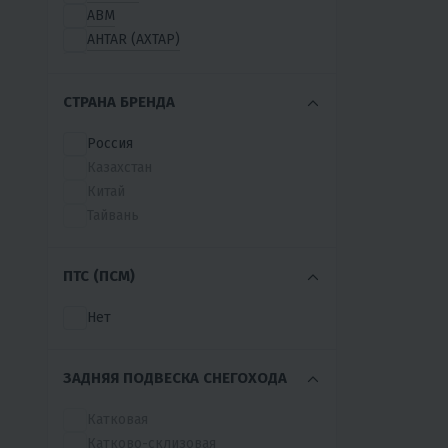
ABM
AHTAR (АХТАР)
ARTELV
BALTMOTORS
СТРАНА БРЕНДА
BRAIT
CRONUS
Россия
EX-MOTO
Казахстан
FISHRIDE
Китай
FORZA
Тайвань
FUNTEK
ICE DOG
ПТС (ПСМ)
IRONDOG
KOIRA
Нет
LEBEDEV MOTORS
MOTAX
MOTODOG
ЗАДНЯЯ ПОДВЕСКА СНЕГОХОДА
PAXUS
Катковая
RIDER
Катково-склизовая
SAPSAN