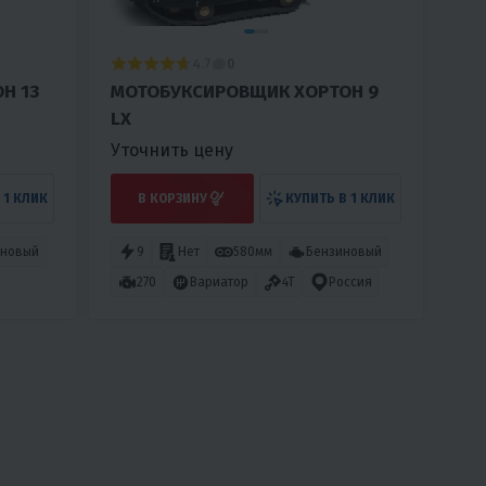
4.7
0
Н 13
МОТОБУКСИРОВЩИК ХОРТОН 9
LX
Уточнить цену
 1 КЛИК
В КОРЗИНУ
КУПИТЬ В 1 КЛИК
иновый
9
Нет
580мм
Бензиновый
270
Вариатор
4T
Россия